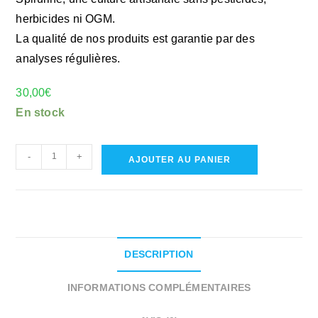
herbicides ni OGM.
La qualité de nos produits est garantie par des
analyses régulières.
30,00
€
En stock
quantité
-
+
AJOUTER AU PANIER
de
Spiruline
en
poudre
DESCRIPTION
INFORMATIONS COMPLÉMENTAIRES