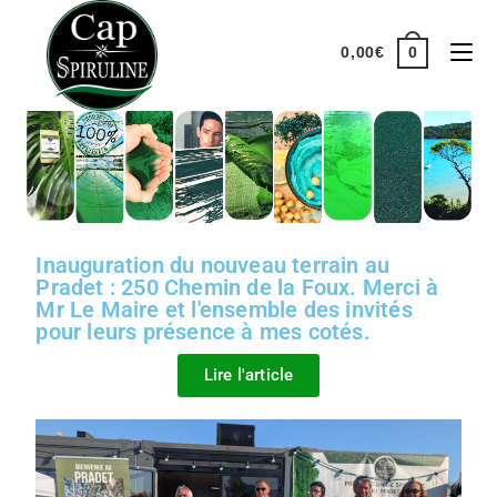
0,00
€
0
Inauguration du nouveau terrain au
Pradet : 250 Chemin de la Foux. Merci à
Mr Le Maire et l'ensemble des invités
pour leurs présence à mes cotés.
Lire l'article