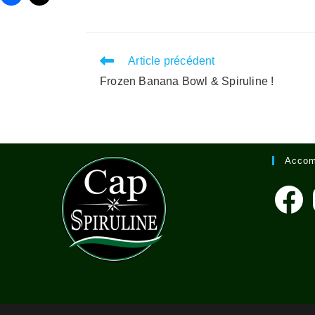
Read
Article précédent
more
Frozen Banana Bowl & Spiruline !
articles
Accom
Faceboo
I