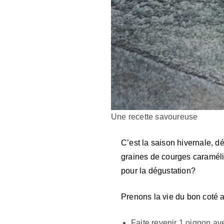
Une recette savoureuse
C’est la saison hivernale, 
graines de courges caramélisé
pour la dégustation?
Prenons la vie du bon coté a
Faite revenir 1 oignon av