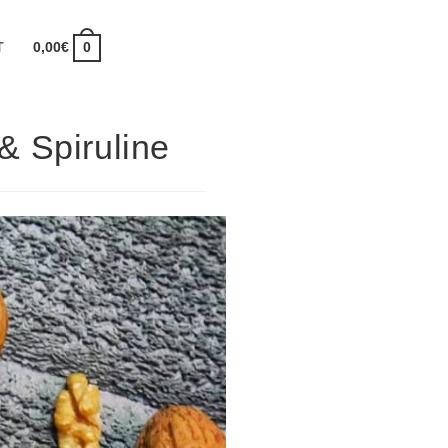
T
0,00
€
0
 & Spiruline